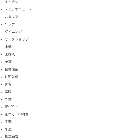
キッチン
スタジオニュース
スタッフ
ソファ
ダイニング
ワークショップ
上棟
上棟式
予算
住宅性能
住宅設備
保育
基礎
外壁
家づくり
家づくりの流れ
工期
平屋
建築知識