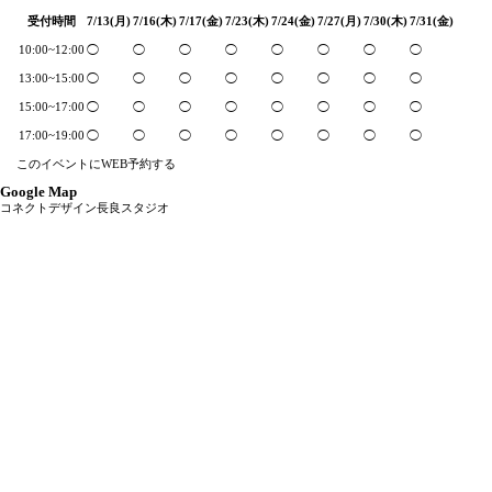
受付時間
7/13(月)
7/16(木)
7/17(金)
7/23(木)
7/24(金)
7/27(月)
7/30(木)
7/31(金)
10:00~12:00
◯
◯
◯
◯
◯
◯
◯
◯
13:00~15:00
◯
◯
◯
◯
◯
◯
◯
◯
15:00~17:00
◯
◯
◯
◯
◯
◯
◯
◯
17:00~19:00
◯
◯
◯
◯
◯
◯
◯
◯
このイベントにWEB予約する
Google Map
コネクトデザイン長良スタジオ