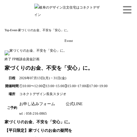
メ
ニ
Top
-
Event
-
家づくりのお金、不安を「安心」に。
ュ
Event
ー
終了
FP
相談会
資金計画
家づくりのお金、不安を「安心」に。
日程
2026年07月13日(月) ~ 31日(金)
開催時間
①10:00〜12:00
②13:00~15:00
③15:00~17:00
④17:00~19:00
場所
コネクトデザイン長良スタジオ
お申し込みフォーム
公式LINE
ご予約
tel：058-216-0865
家づくりのお金、不安を「安心」に。
【平日限定】家づくりのお金の疑問を