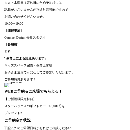
※火・水曜日は定休日のため予約枠には
記載がございませんが別途対応可能ですので
お問い合わせくださいませ。
10:00〜19:00
［開催場所］
Connect Design 長良スタジオ
［参加費］
無料
\ 保育士による託児あります /
キッズスペース完備・保育士常駐
お子さま連れでも安心してご参加いただけます。
ご参加特典あります！
WEBご予約＆ご来場でもらえる！
【ご新規様限定特典】
スターバックスのギフトカード¥5,000分を
プレゼント‼︎
ご予約空き状況
下記以外のご希望日時があればご相談ください