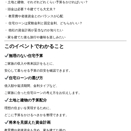
・土地と建物、それぞれどれくらい予算をかければいい？
・頭金は必要？今建てても大丈夫？
・ 教育費や老後資金とのバランスが心配
・ 住宅ローンは変動金利と固定金利、どちらがいい？
・ 他社の資金計画が妥当なのか知りたい
・家を建てた後も旅行や趣味を楽しみたい
このイベントでわかること
無理のない住宅予算
ご家族の収入や将来設計をもとに、
安心して暮らせる予算の目安を確認できます。
住宅ローンの選び方
借入額や返済期間、金利タイプなど、
ご家族に合った住宅ローンの考え方をお伝えします。
土地と建物の予算配分
理想の住まいを実現するために、
どこに予算をかけるべきかを整理できます。
将来を見据えた資金計画
教育費や老後資金も含め、家を建てた後の