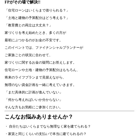
FPがその場で解決!!
「住宅ローンはいくらまで借りられる？」
「土地と建物の予算配分はどう考える？」
「教育費との両立は大丈夫？」
家づくりを考え始めたとき、多くの方が
最初にぶつかるのがお金の不安です。
このイベントでは、ファイナンシャルプランナーが
ご家族ごとの状況に合わせて、
家づくりに関するお金の疑問にお答えします。
住宅ローンや土地・建物の予算配分はもちろん、
将来のライフプランまで見据えながら、
無理のない資金計画を一緒に考えていきます。
「まだ具体的に計画が進んでいない」
「何から考えればいいか分からない」
そんな方もお気軽にご参加ください。
こんなお悩みありませんか？
・ 自分たちはいくらまでなら無理なく家を建てられる？
・家賃と同じくらいの支払いで本当に建てられるの？