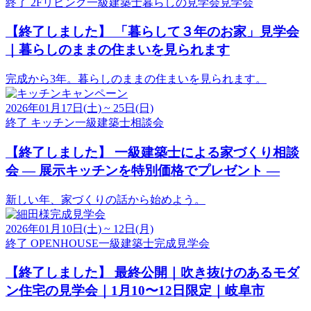
終了
2Fリビング
一級建築士
暮らしの見学会
見学会
【終了しました】
「暮らして３年のお家」見学会
｜暮らしのままの住まいを見られます
完成から3年。暮らしのままの住まいを見られます。
2026年01月17日(土) ~ 25日(日)
終了
キッチン
一級建築士
相談会
【終了しました】
一級建築士による家づくり相談
会 ― 展示キッチンを特別価格でプレゼント ―
新しい年、家づくりの話から始めよう。
2026年01月10日(土) ~ 12日(月)
終了
OPENHOUSE
一級建築士
完成見学会
【終了しました】
最終公開｜吹き抜けのあるモダ
ン住宅の見学会｜1月10〜12日限定｜岐阜市