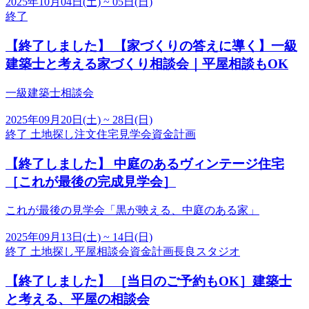
2025年10月04日(土) ~ 05日(日)
終了
【終了しました】
【家づくりの答えに導く】一級
建築士と考える家づくり相談会｜平屋相談もOK
一級建築士相談会
2025年09月20日(土) ~ 28日(日)
終了
土地探し
注文住宅
見学会
資金計画
【終了しました】
中庭のあるヴィンテージ住宅
［これが最後の完成見学会］
これが最後の見学会「黒が映える、中庭のある家」
2025年09月13日(土) ~ 14日(日)
終了
土地探し
平屋
相談会
資金計画
長良スタジオ
【終了しました】
［当日のご予約もOK］建築士
と考える、平屋の相談会