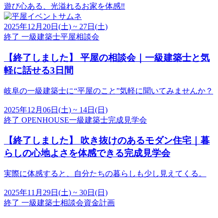
遊び心ある、光溢れるお家を体感‼︎
2025年12月20日(土) ~ 27日(土)
終了
一級建築士
平屋
相談会
【終了しました】
平屋の相談会｜一級建築士と気
軽に話せる3日間
岐阜の一級建築士に“平屋のこと”気軽に聞いてみませんか？
2025年12月06日(土) ~ 14日(日)
終了
OPENHOUSE
一級建築士
完成見学会
【終了しました】
吹き抜けのあるモダン住宅｜暮
らしの心地よさを体感できる完成見学会
実際に体感すると、自分たちの暮らしも少し見えてくる。
2025年11月29日(土) ~ 30日(日)
終了
一級建築士
相談会
資金計画