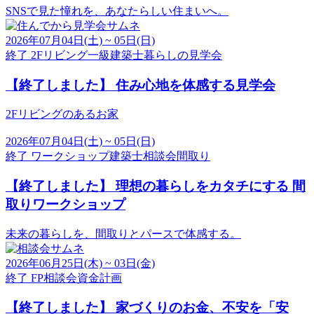
SNSで見た憧れを、あなたらしい住まいへ。
2026年07月04日(土) ~ 05日(日)
終了
2Fリビング
一級建築士
暮らしの見学会
【終了しました】
住み心地を体感する見学会
2Fリビングのあるお家
2026年07月04日(土) ~ 05日(日)
終了
ワークショップ
建築士
相談会
間取り
【終了しました】
理想の暮らしをカタチにする 間
取りワークショップ
未来の暮らしを、間取りとパースで体感する。
2026年06月25日(木) ~ 03日(金)
終了
FP
相談会
資金計画
【終了しました】
家づくりのお金、不安を「安