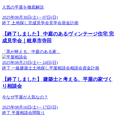
人気の平屋を徹底解説
2025年08月30日(土) ~ 07日(日)
終了
土地探し
完成見学会
見学会
資金計画
【終了しました】
中庭のあるヴィンテージ住宅 完
成見学会｜岐阜市寺田
「黒が映える、中庭のある家」
2025年08月23日(土) ~ 24日(日)
終了
一級建築士
土地探し
平屋相談会
相談会
資金計画
【終了しました】
建築士と考える、平屋の家づく
り相談会
今なぜ平屋が人気なの？
2025年08月16日(土) ~ 17日(日)
終了
平屋
相談会
間取り