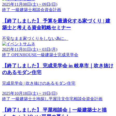
2025年11月08日(土) ~ 09日(日)
終了
一級建築士
相談会
資金計画
【終了しました】
予算を最適化する家づくり | 建
築士と考える資金戦略セミナー
不安なまま家づくりをしない為に。
2025年11月01日(土) ~ 03日(月)
終了
OPENHOUSE
一級建築士
完成見学会
【終了しました】
完成見学会 in 岐阜市｜吹き抜け
のあるモダン住宅
完成見学会 | 吹き抜けのあるモダン住宅
2025年10月18日(土) ~ 19日(日)
終了
一級建築士
土地探し
平屋
注文住宅
相談会
資金計画
【終了しました】
平屋相談会｜一級建築士と描