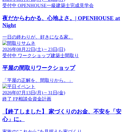
受付中
OPENHOUSE
一級建築士
完成見学会
夜だからわかる、心地よさ。| OPENHOUSE at
Night
一日の終わりが、好きになる家。
2026年08月22日(土) ~ 23日(日)
受付中
ワークショップ
建築士
間取り
平屋の間取りワークショップ
「平屋の正解を、間取りから。」
2026年07月13日(月) ~ 31日(金)
終了
FP
相談会
資金計画
【終了しました】
家づくりのお金、不安を「安
心」に。
家族の“これから”を見据えた家づくり。