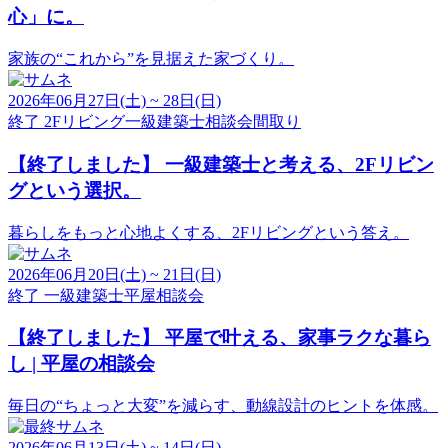
心」に。
家族の“これから”を見据えた家づくり。
2026年06月27日(土) ~ 28日(日)
終了
2Fリビング
一級建築士
相談会
間取り
【終了しました】
一級建築士と考える、2Fリビン
グという選択。
暮らしをもっと心地よくする、2Fリビングという答え。
2026年06月20日(土) ~ 21日(日)
終了
一級建築士
平屋
相談会
【終了しました】
平屋で叶える、家事ラクな暮ら
し | 平屋の相談会
毎日の“ちょっと大変”を減らす、動線設計のヒントを体感。
2026年06月13日(土) ~ 14日(日)