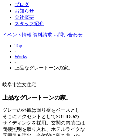
ブログ
お知らせ
会社概要
スタッフ紹介
イベント情報
資料請求
お問い合わせ
Top
-
Works
-
上品なグレートーンの家。
岐阜市
注文住宅
上品なグレートーンの家。
グレーの外観は塗り壁をベースとし、
そこにアクセントとしてSOLIDOの
サイディングを採用。玄関の内装には
間接照明を取り入れ、ホテルライクな
雰囲気を演出。全体的に落ち着いた