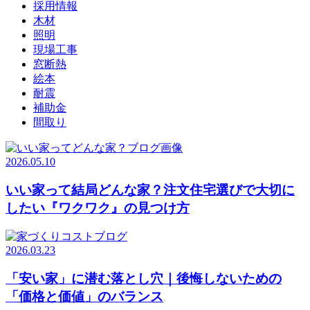
採用情報
木材
照明
現場工事
窓断熱
絵本
耐震
補助金
間取り
2026.05.10
いい家って結局どんな家？注文住宅選びで大切に
したい『ワクワク』の見つけ方
2026.03.23
「安い家」に潜む落とし穴｜後悔しないための
「価格と価値」のバランス