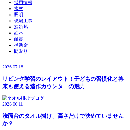
採用情報
木材
照明
現場工事
窓断熱
絵本
耐震
補助金
間取り
2026.07.18
リビング学習のレイアウト！子どもの習慣化と将
来も使える造作カウンターの魅力
2026.06.11
洗面台のタオル掛け、高さだけで決めていません
か？